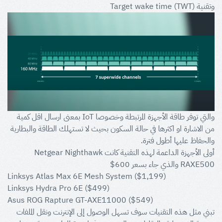
وتقنية Target wake time (TWT)
والتي توفر طاقة الأجهزة المرتبطة وخصوصا IoT بمعنى ارسال اقل كمية
من الاشارة او اكثرها في حالة السكون بحيث لا تستهلك الطاقة والبطارية
والحفاظ عليها أطول فترة.
أولى الأجهزة الداعمة لهذه التقنية كانت Netgear Nighthawk
RAXE500 والذي جاء بسعر 600$
Linksys Atlas Max 6E Mesh System ($1,199)
Linksys Hydra Pro 6E ($499)
Asus ROG Rapture GT-AXE11000 ($549)
تبني مثل هذه التقنيات سوف تسهل الوصول إلى الإنترنت ونقل الملفات