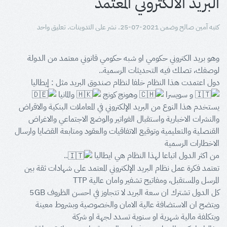
البريد الالكتروني المعتمد
كتبه
آمين صالح
وضمن
2021-07-25
. نشر على
التدوينات
.
تعليق واحد
وهو بريد الكتروني حكومي او شبه حكومي قانوني معتمد من الدولة
لوصفك، تصلك فيه التحديثات الرسمية..
دول اعتمدت هذا النظام خلفا لنظام صندوق البريد مثل : إيطاليا
و سويسرا
وهونج كونج
والمانيا
يستخدم هذا النوع من البريد الإلكتروني في المعاملات البنكية والاقراض
والنشرات الاخبارية واستقبال الفواتير والوضع الاجتماعي والاغراض
القنصلية والتعليمية وتوقيع الاتفاقيات والعقود ومتابعة القضايا وارسال
الاخطارات الرسمية
من اكثر الدول اتباعا لهذا النظام هي ايطاليا
..
تعتمد فكرة عمل نظام البريد الإلكتروني المعتمد على شهادات ثقة بين
المرسل والمستقبل، ومفاتيح تشفير وامان عالية TTP
كل الدول تشترك ان سعة البريد لا تتجاوز في احسن الظروف 5GB
ويتضح ان الاستضافة عالية الامان والخصوصية وبشروط معينة
وبتكلفة مالية شهرية او سنوية تسدد لجهة او شركة