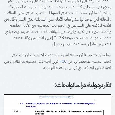
”هذه المجموعة هي التي توجد فيها أدلة محدودة على حدوثها في البشر
وحتى أقل من دليل كاف على حدوث السرطان في الحيوانات التجريبية.
ويمكن أيضا أن تحدث السرطنة في الحيوانات التجريبية. في بعض الحالات
، الحالة التي يوجد لها عدم كفاية الأدلة على السرطنة لدى البشر وأقل من
الأدلة الكافية على التسرطن في الحيوانات التجريبية مع الأدلة الداعمة
والأدلة القوية من الآلية وغيرها من البيانات ذات الصلة قد يتم وضعها في
هذه المجموعة ”يقصد مجموعة 2B“.“ إنتهى الاقتباس وكانت هذه
أفضل ترجمة لي بمساعدة مترجم جوجل.
مما سبق يتضح لنا أن جميع إشارات وترددات الإتصالات إن ظلت في
تحت النسبة الممحددة لها من
FCC
فهي آمنة وغير مسببة لسرطان. وهي
تعتمد على الطاقة التي ترسل بها هذه الموجات.
تقارير
دولية،
دراسات
وابحاث
: