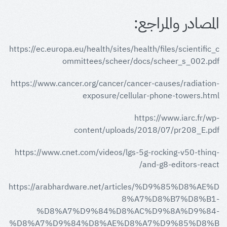
المصادر والمراجع:
https://ec.europa.eu/health/sites/health/files/scientific_c
ommittees/scheer/docs/scheer_s_002.pdf
https://www.cancer.org/cancer/cancer-causes/radiation-
exposure/cellular-phone-towers.html
https://www.iarc.fr/wp-
content/uploads/2018/07/pr208_E.pdf
https://www.cnet.com/videos/lgs-5g-rocking-v50-thinq-
and-g8-editors-react/
https://arabhardware.net/articles/%D9%85%D8%AE%D
8%A7%D8%B7%D8%B1-
%D8%A7%D9%84%D8%AC%D9%8A%D9%84-
%D8%A7%D9%84%D8%AE%D8%A7%D9%85%D8%B