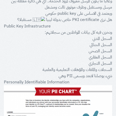
وغالبا ما يكون المرسل معروف لمزود الخدمة.. اي هي دائرة مغلقة بين
مرسل ومستقبل وطرف موثوق ثالث ومشغل
ويعتمد في الاساس على public key حكومي
هل نرى PKI certificate خاص بدولة ليبيا
مستقبلا؟
Public Key Infrastructure
ونخزن فيه كل بيانات المواطنين من سجلاتهم:
السجل المدني
السجل الجنائي
السجل الصحي
السجل العقاري
السجل التجاري
السجلات والملفات والمؤهلات التعليمية والعلمية
شيء يوصلنا لابعد ويسمى PII وهي
Personally Identifiable Information