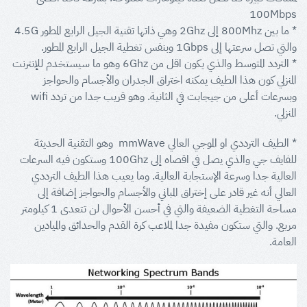
100Mbps
* ما بين 800Mhz إلى 2Ghz وهي ذاتها تقنية الجيل الرابع المطور 4.5G
والتي تصل سرعتها إلى 1Gbps وبنفس تغطية الجيل الرابع المطور.
* التردد المتوسط والذي يكون اقل من 6Ghz وهو ما سيستخدم للإنترنت
المنزلي كون هذا الطيف يمكنه اختراق الجدران والأجسام والحواجز
وبسرعات أعلى من جيجابت في الثانية. وهو قريب جدا من تردد wifi
المنزلي.
* الطيف الترددي او الموجي العالي mmWave وهو التقنية الحديثة
للفايف جي والذي يصل في اقصاه إلى 100Ghz وستكون فيه السرعات
العالية جدا وسرعة الإستجابة العالية. وما يعيب هذا الطيف الترددي
العالي أنه غير قادر على إختراق المباني والأجسام والحواجز إضافة إلى
مساحة التغطية الضعيفة والتي في أحسن الأحوال لن تتعدى 1 كيلومتر
مربع. والتي ستكون مفيدة جدا لملاعب كرة القدم والحدائق والميادين
العامة.