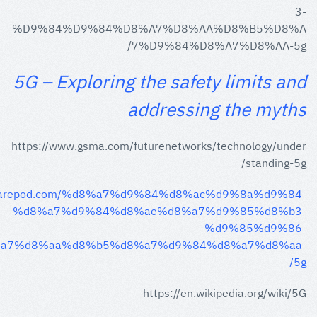
3-
%D9%84%D9%84%D8%A7%D8%AA%D8%B5%D8%A
7%D9%84%D8%A7%D8%AA-5g/
5G – Exploring the safety limits and
addressing the myths
https://www.gsma.com/futurenetworks/technology/under
standing-5g/
ciwarepod.com/%d8%a7%d9%84%d8%ac%d9%8a%d9%84-
%d8%a7%d9%84%d8%ae%d8%a7%d9%85%d8%b3-
%d9%85%d9%86-
a7%d8%aa%d8%b5%d8%a7%d9%84%d8%a7%d8%aa-
5g/
https://en.wikipedia.org/wiki/5G