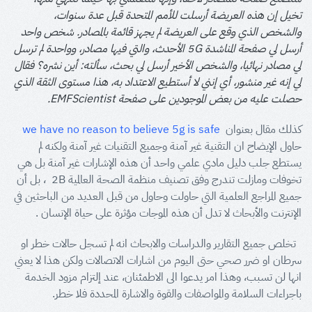
تخيل إن هذه العريضة أرسلت للأمم المتحدة قبل عدة سنوات،
والشخص الذي وقع على العريضة لم يجهز قائمة بالمصادر. شخص واحد
أرسل لي صفحة المناشدة 5G الأحدث، والتي فيها مصادر، وواحدة لم ترسل
لي مصادر نهائيا، والشخص الأخير أرسل لي بحث، سألته: أين نشره؟ فقال
لي إنه غير منشور، أي إنني لا أستطيع الاعتداد به، هذا مستوى الثقة الذي
حصلت عليه من بعض الموجودين على صفحة EMFScientist.
كذلك مقال بعنوان
we have no reason to believe 5g is safe
حاول الإيضاح ان التقنية غير آمنة وجميع التقنيات غير آمنة ولكنه لم
يستطع جلب دليل مادي علمي واحد أن هذه الإشارات غير آمنة بل هي
تخوفات ومازلت تندرج وفق تصنيف منظمة الصحة العالمية 2B ، بل أن
جميع المراجع العلمية التي حاولت وحاول من قبل العديد من الباحثين في
الإنترنت والأبحاث لا تدل أن هذه الموجات مؤثرة على حياة الإنسان .
تخلص جميع التقارير والدراسات والابحاث انه لم تسجل حالات خطر او
سرطان او ضرر صحي حتى اليوم من اشارات الاتصالات ولكن هذا لا يعني
انها لن تسبب، وهذا امر يدعوا الى الاطمئنان، عند إلتزام مزود الخدمة
باجراءات السلامة والمواصفات والقوة والاشارة المحددة فلا خطر.