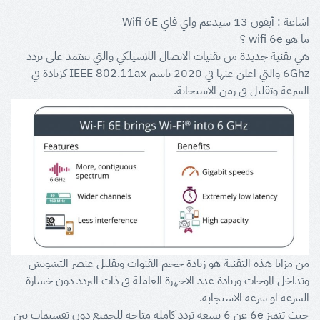
اشاعة : أيفون 13 سيدعم واي فاي Wifi 6E
ما هو wifi 6e ؟
هي تقنية جديدة من تقنيات الاتصال اللاسيلكي والتي تعتمد على تردد
6Ghz والتي اعلن عنها في 2020 باسم IEEE 802.11ax كزيادة في
السرعة وتقليل في زمن الاستجابة.
من مزايا هذه التقنية هو زيادة حجم القنوات وتقليل عنصر التشويش
وتداخل الموجات وزيادة عدد الاجهزة العاملة في ذات التردد دون خسارة
السرعة او سرعة الاستجابة.
حيث تتميز 6e عن 6 بسعة تردد كاملة متاحة للجميع دون تقسيمات بين