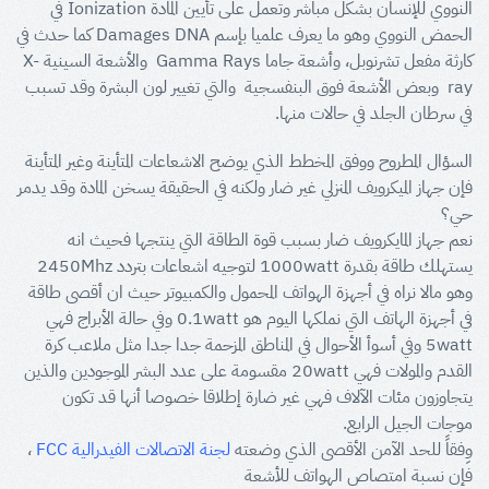
النووي للإنسان بشكل مباشر وتعمل على تأيين المادة Ionization في
الحمض النووي وهو ما يعرف علميا بإسم Damages DNA كما حدث في
كارثة مفعل تشرنوبل، وأشعة جاما Gamma Rays والأشعة السينية X-
ray وبعض الأشعة فوق البنفسجية والتي تغيير لون البشرة وقد تسبب
في سرطان الجلد في حالات منها.
السؤال المطروح ووفق المخطط الذي يوضح الاشعاعات المتأينة وغير المتأينة
فإن جهاز الميكرويف المنزلي غير ضار ولكنه في الحقيقة يسخن المادة وقد يدمر
حي؟
نعم جهاز المايكرويف ضار بسبب قوة الطاقة التي ينتجها فحيث انه
يستهلك طاقة بقدرة 1000watt لتوجيه اشعاعات بتردد 2450Mhz
وهو مالا نراه في أجهزة الهواتف المحمول والكمبيوتر حيث ان أقصى طاقة
في أجهزة الهاتف التي نملكها اليوم هو 0.1watt وفي حالة الأبراج فهي
5watt وفي أسوأ الأحوال في المناطق المزحمة جدا جدا مثل ملاعب كرة
القدم والمولات فهي 20watt مقسومة على عدد البشر الموجودين والذين
يتجاوزون مئات الآلاف فهي غير ضارة إطلاقا خصوصا أنها قد تكون
موجات الجيل الرابع.
وِفقاً للحد الآمن الأقصى الذي وضعته
لجنة الاتصالات الفيدرالية FCC
،
فإن نسبة امتصاص الهواتف للأشعة