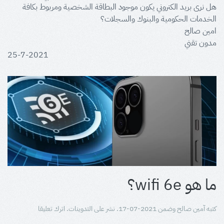
هل نرى بريد الكتروني يكون موجود البطاقة الشخصية ومربوط بكافة
الخدمات الحكومية والبنوك والسجلات؟
امين صالح
مدون تقني
25-7-2021
ما هو wifi 6e؟
كتبه
آمين صالح
وضمن
2021-07-17
. نشر على
التدوينات
.
اترك تعليقا