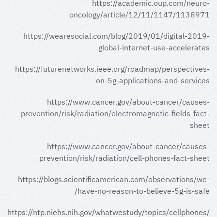
https://academic.oup.com/neuro-
oncology/article/12/11/1147/1138971
https://wearesocial.com/blog/2019/01/digital-2019-
global-internet-use-accelerates
https://futurenetworks.ieee.org/roadmap/perspectives-
on-5g-applications-and-services
https://www.cancer.gov/about-cancer/causes-
prevention/risk/radiation/electromagnetic-fields-fact-
sheet
https://www.cancer.gov/about-cancer/causes-
prevention/risk/radiation/cell-phones-fact-sheet
https://blogs.scientificamerican.com/observations/we-
have-no-reason-to-believe-5g-is-safe/
https://ntp.niehs.nih.gov/whatwestudy/topics/cellphones/