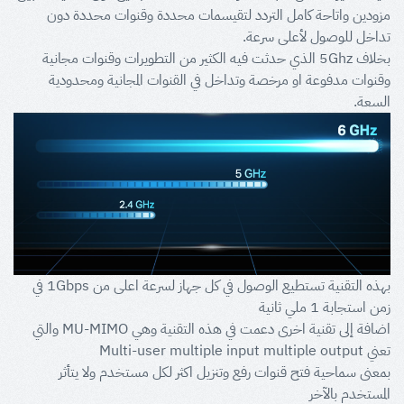
مزودين واتاحة كامل التردد لتقيسمات محددة وقنوات محددة دون
تداخل للوصول لأعلى سرعة.
بخلاف 5Ghz الذي حدثت فيه الكثير من التطويرات وقنوات مجانية
وقنوات مدفوعة او مرخصة وتداخل في القنوات المجانية ومحدودية
السعة.
بهذه التقنية تستطيع الوصول في كل جهاز لسرعة اعلى من 1Gbps في
زمن استجابة 1 ملي ثانية
اضافة إلى تقنية اخرى دعمت في هذه التقنية وهي MU-MIMO والتي
تعني Multi-user multiple input multiple output
بمعنى سماحية فتح قنوات رفع وتنزيل اكثر لكل مستخدم ولا يتأثر
المستخدم بالآخر