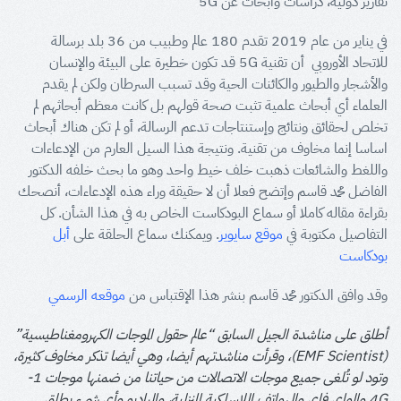
تقارير دولية، دراسات وابحاث عن 5G
في يناير من عام 2019 تقدم 180 عالم وطبيب من 36 بلد برسالة
للاتحاد الأوروبي أن تقنية 5G قد تكون خطيرة على البيئة والإنسان
والأشجار والطيور والكائنات الحية وقد تسبب السرطان ولكن لم يقدم
العلماء أي أبحاث علمية تثبت صحة قولهم بل كانت معظم أبحاثهم لم
تخلص لحقائق ونتائج وإستنتاجات تدعم الرسالة، أو لم تكن هناك أبحاث
اساسا إنما مخاوف من تقنية. ونتيجة هذا السيل العارم من الإدعاءات
واللغط والشائعات ذهبت خلف خيط واحد وهو ما بحث خلفه الدكتور
الفاضل محمد قاسم وإتضح فعلا أن لا حقيقة وراء هذه الإدعاءات، أنصحك
بقراءة مقاله كاملا أو سماع البودكاست الخاص به في هذا الشأن. كل
التفاصيل مكتوبة في
موقع سايوير
. ويمكنك سماع الحلقة على
أبل
بودكاست
وقد وافق الدكتور محمد قاسم بنشر هذا الإقتباس من
موقعه الرسمي
أطلق على مناشدة الجيل السابق “عالم حقول الموجات الكهرومغناطيسية”
(EMF Scientist)، وقرأت مناشدتهم أيضا، وهي أيضا تذكر مخاوف كثيرة،
وتود لو تُلغى جميع موجات الاتصالات من حياتنا من ضمنها موجات 1-
4G والواي فاي والهواتف اللاسلكية المنزلية، والراديو وأي شيء يطلق