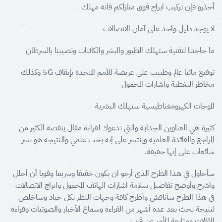
أحذرو فإن تركيب ابراج فوق منازلكم فانه مهلك
لا يوجد دليل واحد على آمان الاتصالات
ما حاجتنا لتقنية ستهلك الطيور والبشر والكائنات وتصيبنا بالسرطان
توقيع مائتا عالم وطبيب على عريضة للأمم المتحدة بإيقاف 5G وكذلك
مخاطر التغطية واشارات المحمول
الموجات الكهرومغناطيسية ستهلك البشرية
كثيرة هي العناوين الجذابة والتي تدعوك لقراءة مقال ينقصه الكثير من
المراجع والفائدة العلمية وينتشر على إنه بحث علمي والنتيجة هو نشر
شائعات على إنها حقيقة.
سأحاول في هذا الطرح الذي أرجو ان يكون خفيفا وسريعا وقويا أن أحلل
واشرح وأوضح تفاصيل سلامة اشارات الهاتف المحمول وابراج الاتصالات
في هذا الطرح سأناقش وأطرح كافة وجهات النظر بكل حياد وساخلص
لنتيجة بحث بعد عدة أشهر من القراءة وسماع الأخبار والصوتيات وقراءة
المقالات ومتابعة للأمر عن قرب.