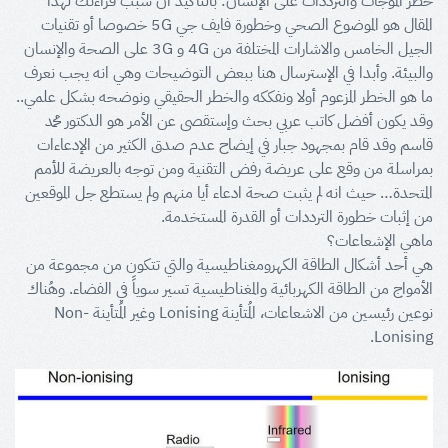
خطر الموجات والترددات على الإنسان: بالتأكيد أن سبب قراءتك لهذا
المقال هو الموضوع الصحي وخطورة فايف جي 5G خصوصا أو تقنيات
الجيل الخامس والاشارات المختلفة من 4G و 3G على الصحة والإنسان
والبيئة. وأبدا في الإسترسال هنا ببعض التوضيحات وهي انه يجب نعرف
ما هو الخطر المزعوم أولا ونفككه والخطر الحقيقي ونوضحه بشكل علمي..
وقد يكون أفضل كاتب عربي بحث وإستقصى عن الأمر هو الدكتور محمد
قاسم وقد قام بمجهود جبار في إيضاح عدم صدق الكثير من الإدعاءات
بمراسلة من وقع على عريضة رفض التقنية ومن توجه بالعريضة للأمم
المتحدة… حيث انه لم يثبت صحة ادعاء أيا منهم ولم يستطع جل الموقعين
من إثبات خطورة الترددات أو القدرة المستخدمة.
ماهي الإشعاعات؟
هي أحد أشكال الطاقة الكهرومغناطيسية والتي تتكون من مجموعة من
الأمواج من الطاقة الكهربائية والمغناطيسية تسير سوياً في الفضاء. وهُناك
نوعين رئيسين من الاشعاعات، المُتأينة Lonising وغير المُتأينة Non-
Lonising.