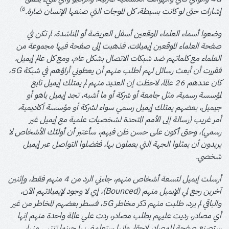
6)
إشارات حتى لو كانت بسيطة، كل الموجات التي صنعها الإنسان ضارة.
وضعوا أسماء العلماء الموقعين أسفل العريضة أو المناشدة، لم تكن في
صفحة العلماء الموقعين إيميلات، فذهبت إلى صفحة فيها مجموعة من
العلماء مع كلماتهم ضد شبكات الاتصال بشكل عام، ومع كل عالم إيميل،
فقررت أن أبعث رسائل لهم أطلب منهم أن يعطوني أراؤهم في شبكة 5G،
كان عددهم 26 عالما، لاحظت إن العديد منهم لم يمتلك إيميل تابع
لمؤسسة رسمية، مثل جامعة أو شركة أو ما أشبه، تجد إيميل ياهو أو
جيميل، بعضهم يمتلك إيميل رسمي سواء لشركة أو مؤسسة أكاديمية،
أمر غريب (رسالة إلى الأمم المتحدة لشخصيات علمية مع إيميل غير
رسمي)، وحتى أكون على حسن ظن فيهم، سأعتبر أن أولئك الأشخاص لا
يريدون أن يمثلوا الجهة التي يعملون بها، ففضلوا التواصل عبر إيميل
شخصي.
أرسلت إيميل لتسعة أشخاص منهم، جاءني الرد من 4 منهم فقط، وإثنين
آخرين رجع لي الإيميل منهم (Bounced)، إي لا وجود لإيميلاتهم الآن،
والباقي لم يرد، طلبت منهم ذكر مخاطر 5G، فسطر بعضهم المخاطر من غير
أي مصادر، رديت عليهم بطلب مصادر، ردت علي عالمة واحدة منهم إنها
ستصنع صفحة للمصادر لاحقا، وإنها ستعلمني بها حينما تنتهي منها،