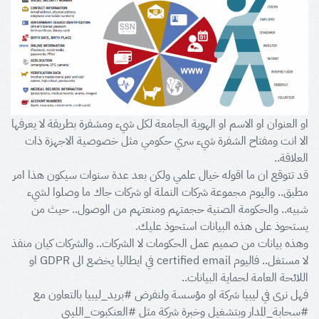
او العنوان او الاسم او الهوية الجامعة لكل شيء ومشفرة بطريقة لا يعرفها
الا انت ومفتاح الشفرة شيء سري حكومي مثل خصوصية الاجهزة ذات
العلاقة..
قد تتوقع ان ما اقوله خيال علمي ولكن بعد عدة سنوات سيكون هذا امر
مطبق.. واليوم مجموعة شركات النملة او شركات جاك ما وصلوا لشيء
شبيه.. والحكومة الصنية حجمتهم ومنعتهم من الوصول.. حيث من
يستحوذ على هذه البيانات استحوذ عليك.
وهذه بيانات من صميم عمل الحكومات لا الشركات.. والشركات كيان منفذ
لا مستغل.. فاليوم certified email في ايطاليا يخضع الى GDPR او
اللائحة العامة لحماية البيانات..
فهل نرى في ليبيا شركة او مؤسسة ولنفرض #بريد_ليبيا بالتعاون مع
#سحابة_المدار وبتشغيل وخبرة شركة مثل #العنكبوت_الليبي