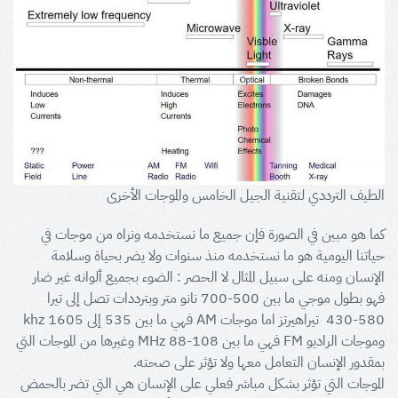
الطيف الترددي لتقنية الجيل الخامس والموجات الأخرى
كما هو مبين في الصورة فإن جميع ما نستخدمه ونراه من موجات في
حياتنا اليومية هو ما نستخدمه منذ سنوات ولا يضر بحياة وسلامة
الإنسان ومنه على سبيل المثال لا الحصر : الضوء بجميع ألوانه غير ضار
فهو بطول موجي ما بين 500-700 نانو متر وبترددات تصل إلى تيرا
580-430 تيراهيرتز اما موجات AM فهي ما بين 535 إلى 1605 khz
وموجات الراديو FM فهي ما بين 108-88 MHz وغيرها من الموجات التي
بمقدور الإنسان التعامل معها ولا تؤثر على صحته.
الموجات التي تؤثر بشكل مباشر فعلي على الإنسان هي التي تضر بالحمض