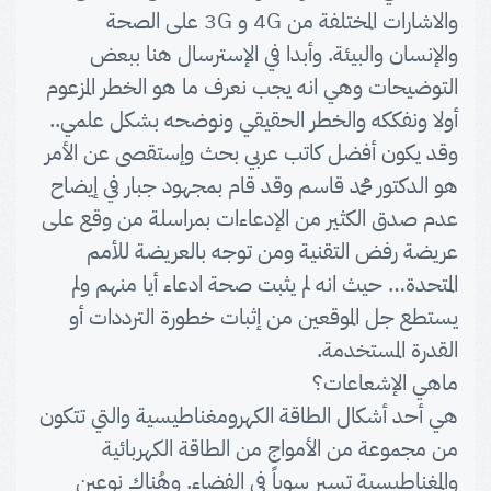
والاشارات المختلفة من 4G و 3G على الصحة
والإنسان والبيئة. وأبدا في الإسترسال هنا ببعض
التوضيحات وهي انه يجب نعرف ما هو الخطر المزعوم
أولا ونفككه والخطر الحقيقي ونوضحه بشكل علمي..
وقد يكون أفضل كاتب عربي بحث وإستقصى عن الأمر
هو الدكتور محمد قاسم وقد قام بمجهود جبار في إيضاح
عدم صدق الكثير من الإدعاءات بمراسلة من وقع على
عريضة رفض التقنية ومن توجه بالعريضة للأمم
المتحدة… حيث انه لم يثبت صحة ادعاء أيا منهم ولم
يستطع جل الموقعين من إثبات خطورة الترددات أو
القدرة المستخدمة.
ماهي الإشعاعات؟
هي أحد أشكال الطاقة الكهرومغناطيسية والتي تتكون
من مجموعة من الأمواج من الطاقة الكهربائية
والمغناطيسية تسير سوياً في الفضاء. وهُناك نوعين