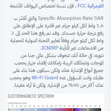
الفيدرالية FCC
، فإن نسبة امتصاص الهواتف للأشعة
Specific Absorption Rate SAR والتي تُقدّر ب
1.6 واط لكل كيلو جرام غير قادرة على الإطلاق على
رفع درجة حرارة جسدك. وقد تم رفع هذا الحد إلى 2
واط لكل كيلو جرام وِفقاً لمعايير اللجنة الدولية للحماية
من الاشعاعات غير المُتأينة
ICNIRP
.
تنويه: في حالة أنك تتخوف بشكل عالي جدا من
الموجات وتتملكك الريبة بإمكانك إقتناء جهاز يحجب
جميع أنواع الإشارة عنك ولكن سيكون هذا بناء على
طلبك وانت المسؤول عنه
Wi-Fi Guard
وهو يحجب
عنك أكثر من 90% من الإشارة. ولكن لا أراه مفيدا.