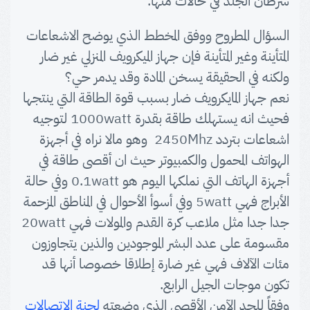
سرطان الجلد في حالات منها.
السؤال المطروح ووفق المخطط الذي يوضح الاشعاعات
المتأينة وغير المتأينة فإن جهاز الميكرويف المنزلي غير ضار
ولكنه في الحقيقة يسخن المادة وقد يدمر حي؟
نعم جهاز المايكرويف ضار بسبب قوة الطاقة التي ينتجها
فحيث انه يستهلك طاقة بقدرة 1000watt لتوجيه
اشعاعات بتردد 2450Mhz وهو مالا نراه في أجهزة
الهواتف المحمول والكمبيوتر حيث ان أقصى طاقة في
أجهزة الهاتف التي نملكها اليوم هو 0.1watt وفي حالة
الأبراج فهي 5watt وفي أسوأ الأحوال في المناطق المزحمة
جدا جدا مثل ملاعب كرة القدم والمولات فهي 20watt
مقسومة على عدد البشر الموجودين والذين يتجاوزون
مئات الآلاف فهي غير ضارة إطلاقا خصوصا أنها قد
تكون موجات الجيل الرابع.
وِفقاً للحد الآمن الأقصى الذي وضعته
لجنة الاتصالات