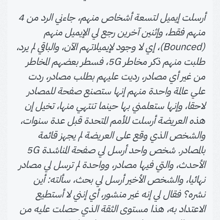
أرسلت إيميل لتسعة أشخاص منهم، جاءني الرد من 4
منهم فقط، وإثنين آخرين رجع لي الإيميل منهم
(Bounced)، إي لا وجود لإيميلاتهم الآن، والباقي لم يرد،
طلبت منهم ذكر مخاطر 5G، فسطر بعضهم المخاطر
من غير أي مصادر، رديت عليهم بطلب مصادر، ردت
علي عالمة واحدة منهم إنها ستصنع صفحة للمصادر
لاحقا، وإنها ستعلمني بها حينما تنتهي منها، تخيل إن
هذه العريضة أرسلت للأمم المتحدة قبل عدة سنوات،
والشخص الذي وقع على العريضة لم يجهز قائمة
بالمصادر. شخص واحد أرسل لي صفحة المناشدة 5G
الأحدث، والتي فيها مصادر، وواحدة لم ترسل لي مصادر
نهائيا، والشخص الأخير أرسل لي بحث، سألته: أين
نشره؟ فقال لي إنه غير منشور، أي إنني لا أستطيع
الاعتداد به، هذا مستوى الثقة الذي حصلت عليه من