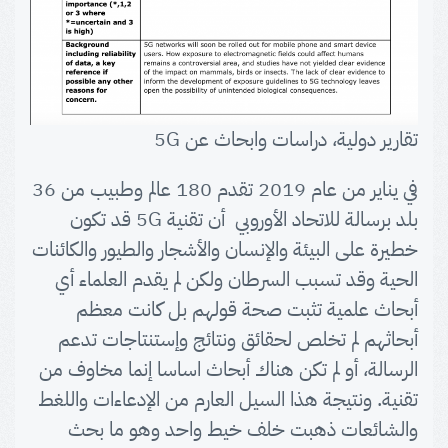
تقارير دولية، دراسات وابحاث عن 5G
في يناير من عام 2019 تقدم 180 عالم وطبيب من 36
بلد برسالة للاتحاد الأوروبي أن تقنية 5G قد تكون
خطيرة على البيئة والإنسان والأشجار والطيور والكائنات
الحية وقد تسبب السرطان ولكن لم يقدم العلماء أي
أبحاث علمية تثبت صحة قولهم بل كانت معظم
أبحاثهم لم تخلص لحقائق ونتائج وإستنتاجات تدعم
الرسالة، أو لم تكن هناك أبحاث اساسا إنما مخاوف من
تقنية. ونتيجة هذا السيل العارم من الإدعاءات واللغط
والشائعات ذهبت خلف خيط واحد وهو ما بحث