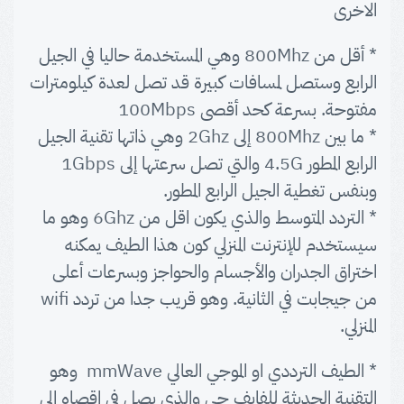
الاخرى
* أقل من 800Mhz وهي المستخدمة حاليا في الجيل
الرابع وستصل لمسافات كبيرة قد تصل لعدة كيلومترات
مفتوحة. بسرعة كحد أقصى 100Mbps
* ما بين 800Mhz إلى 2Ghz وهي ذاتها تقنية الجيل
الرابع المطور 4.5G والتي تصل سرعتها إلى 1Gbps
وبنفس تغطية الجيل الرابع المطور.
* التردد المتوسط والذي يكون اقل من 6Ghz وهو ما
سيستخدم للإنترنت المنزلي كون هذا الطيف يمكنه
اختراق الجدران والأجسام والحواجز وبسرعات أعلى
من جيجابت في الثانية. وهو قريب جدا من تردد wifi
المنزلي.
* الطيف الترددي او الموجي العالي mmWave وهو
التقنية الحديثة للفايف جي والذي يصل في اقصاه إلى