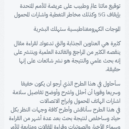
توقيع مائتا عالم وطبيب على عريضة للأمم المتحدة
بإيقاف 5G وكذلك مخاطر التغطية واشارات المحمول
الموجات الكهرومغناطيسية ستهلك البشرية
كثيرة هي العناوين الجذابة والتي تدعوك لقراءة مقال
ينقصه الكثير من المراجع والفائدة العلمية وينتشر على
إنه بحث علمي والنتيجة هو نشر شائعات على إنها
حقيقة.
سأحاول في هذا الطرح الذي أرجو ان يكون خفيفا
وسريعا وقويا أن أحلل واشرح وأوضح تفاصيل سلامة
اشارات الهاتف المحمول وابراج الاتصالات
في هذا الطرح سأناقش وأطرح كافة وجهات النظر بكل
حياد وساخلص لنتيجة بحث بعد عدة أشهر من القراءة
وسماع الأخبار والصوتيات وقراءة المقالات ومتابعة للأمر