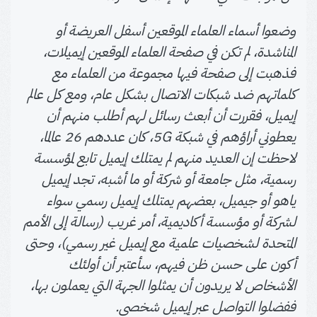
وضعوا أسماء العلماء الموقعين أسفل العريضة أو
المناشدة، لم تكن في صفحة العلماء الموقعين إيميلات،
فذهبت إلى صفحة فيها مجموعة من العلماء مع
كلماتهم ضد شبكات الاتصال بشكل عام، ومع كل عالم
إيميل، فقررت أن أبعث رسائل لهم أطلب منهم أن
يعطوني أراؤهم في شبكة 5G، كان عددهم 26 عالما،
لاحظت إن العديد منهم لم يمتلك إيميل تابع لمؤسسة
رسمية، مثل جامعة أو شركة أو ما أشبه، تجد إيميل
ياهو أو جيميل، بعضهم يمتلك إيميل رسمي سواء
لشركة أو مؤسسة أكاديمية، أمر غريب (رسالة إلى الأمم
المتحدة لشخصيات علمية مع إيميل غير رسمي)، وحتى
أكون على حسن ظن فيهم، سأعتبر أن أولئك
الأشخاص لا يريدون أن يمثلوا الجهة التي يعملون بها،
ففضلوا التواصل عبر إيميل شخصي.