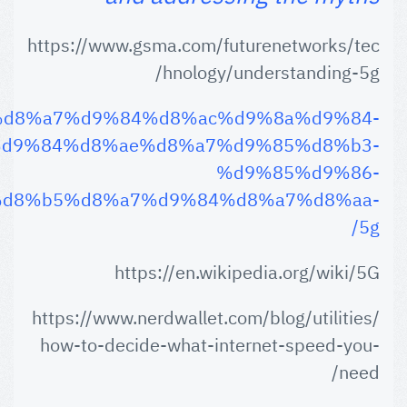
https://www.gsma.com/futurenetworks/tec
hnology/understanding-5g/
com/%d8%a7%d9%84%d8%ac%d9%8a%d9%84-
d9%84%d8%ae%d8%a7%d9%85%d8%b3-
%d9%85%d9%86-
d8%b5%d8%a7%d9%84%d8%a7%d8%aa-
5g/
https://en.wikipedia.org/wiki/5G
https://www.nerdwallet.com/blog/utilities/
how-to-decide-what-internet-speed-you-
need/