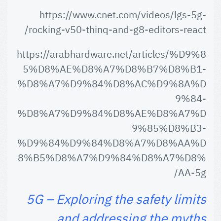
https://www.cnet.com/videos/lgs-5g-
rocking-v50-thinq-and-g8-editors-react/
https://arabhardware.net/articles/%D9%8
5%D8%AE%D8%A7%D8%B7%D8%B1-
%D8%A7%D9%84%D8%AC%D9%8A%D
9%84-
%D8%A7%D9%84%D8%AE%D8%A7%D
9%85%D8%B3-
%D9%84%D9%84%D8%A7%D8%AA%D
8%B5%D8%A7%D9%84%D8%A7%D8%
AA-5g/
5G – Exploring the safety limits
and addressing the myths