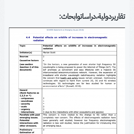
تقارير
دولية،
دراسات
وابحاث
: