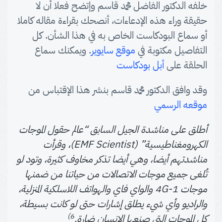
خلفه الدكتور الفاضل محمد قاسم وإتضح فعلا أن لا
حقيقة وراء هذه الإدعاءات، أنصحك بقراءة مقاله كاملا
أو سماع البودكاست الخاص به في هذا الشأن. كل
التفاصيل مكتوبة في
موقع سايوير
. ويمكنك سماع
الحلقة على
أبل بودكاست
وقد وافق الدكتور محمد قاسم بنشر هذا الإقتباس من
موقعه الرسمي
أطلق على مناشدة الجيل السابق “عالم حقول الموجات
الكهرومغناطيسية” (EMF Scientist)، وقرأت
مناشدتهم أيضا، وهي أيضا تذكر مخاوف كثيرة، وتود لو
تُلغى جميع موجات الاتصالات من حياتنا من ضمنها
موجات 1-4G والواي فاي والهواتف اللاسلكية المنزلية،
والراديو وأي شيء يطلق إشارات حتى لو كانت بسيطة،
6)
كل الموجات التي صنعها الإنسان ضارة.