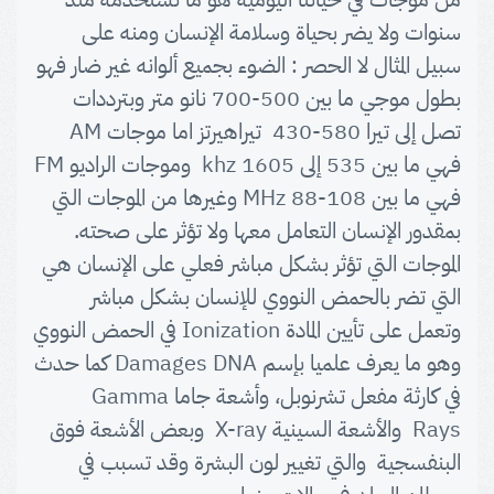
سنوات ولا يضر بحياة وسلامة الإنسان ومنه على
سبيل المثال لا الحصر : الضوء بجميع ألوانه غير ضار فهو
بطول موجي ما بين 500-700 نانو متر وبترددات
تصل إلى تيرا 580-430 تيراهيرتز اما موجات AM
فهي ما بين 535 إلى 1605 khz وموجات الراديو FM
فهي ما بين 108-88 MHz وغيرها من الموجات التي
بمقدور الإنسان التعامل معها ولا تؤثر على صحته.
الموجات التي تؤثر بشكل مباشر فعلي على الإنسان هي
التي تضر بالحمض النووي للإنسان بشكل مباشر
وتعمل على تأيين المادة Ionization في الحمض النووي
وهو ما يعرف علميا بإسم Damages DNA كما حدث
في كارثة مفعل تشرنوبل، وأشعة جاما Gamma
Rays والأشعة السينية X-ray وبعض الأشعة فوق
البنفسجية والتي تغيير لون البشرة وقد تسبب في