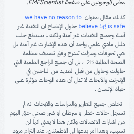
بعض الموجودين على صفحة EMFScientist.
كذلك مقال بعنوان
we have no reason to
believe 5g is safe
حاول الإيضاح ان التقنية غير
آمنة وجميع التقنيات غير آمنة ولكنه لم يستطع جلب
دليل مادي علمي واحد أن هذه الإشارات غير آمنة بل
هي تخوفات ومازلت تندرج وفق تصنيف منظمة
الصحة العالمية 2B ، بل أن جميع المراجع العلمية التي
حاولت وحاول من قبل العديد من الباحثين في
الإنترنت والأبحاث لا تدل أن هذه الموجات مؤثرة على
حياة الإنسان .
تخلص جميع التقارير والدراسات والابحاث انه لم
تسجل حالات خطر او سرطان او ضرر صحي حتى اليوم
من اشارات الاتصالات ولكن هذا لا يعني انها لن
تسبب، وهذا امر يدعوا الى الاطمئنان، عند إلتزام مزود